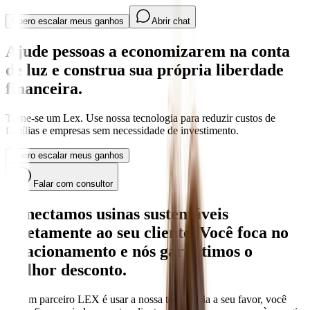
Quero escalar meus ganhos
Abrir chat
Ajude pessoas a economizarem na conta
de luz e construa sua própria liberdade
financeira.
Torne-se um Lex. Use nossa tecnologia para reduzir custos de
famílias e empresas sem necessidade de investimento.
Quero escalar meus ganhos
Falar com consultor
Conectamos usinas sustentáveis
diretamente ao seu cliente. Você foca no
relacionamento e nós garantimos o
melhor desconto.
Ser um parceiro LEX é usar a nossa tecnologia a seu favor, você